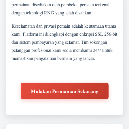
permainan disediakan oleh pembekal perisian terkenal
dengan teknologi RNG yang telah disahkan.
Keselamatan dan privasi pemain adalah keutamaan utama
kami. Platform ini dilengkapi dengan enkripsi SSL 256-bit
dan sistem pembayaran yang selamat. Tim sokongan
pelanggan profesional kami sedia membantu 24/7 untuk
memastikan pengalaman bermain yang lancar.
Mulakan Permainan Sekarang