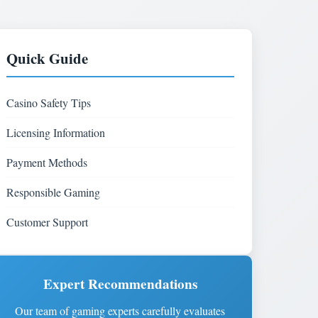
Quick Guide
Casino Safety Tips
Licensing Information
Payment Methods
Responsible Gaming
Customer Support
Expert Recommendations
Our team of gaming experts carefully evaluates