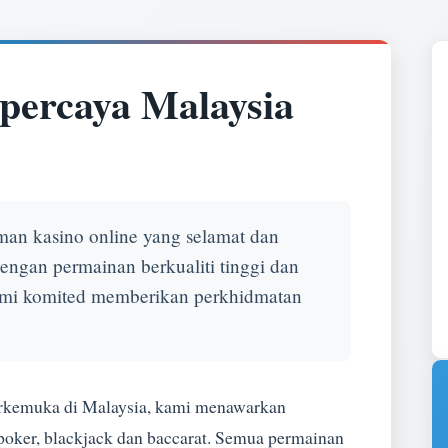
percaya Malaysia
an kasino online yang selamat dan
engan permainan berkualiti tinggi dan
kami komited memberikan perkhidmatan
 terkemuka di Malaysia, kami menawarkan
poker, blackjack dan baccarat. Semua permainan