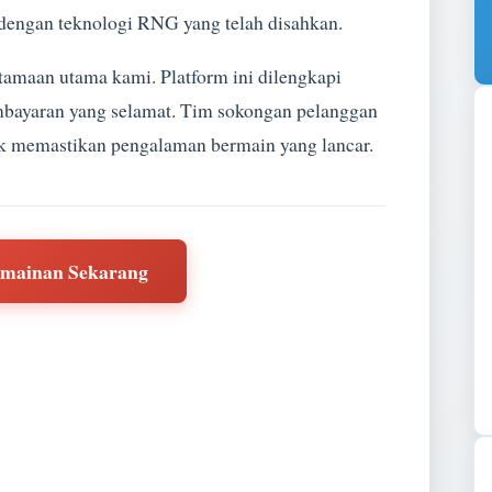
 dengan teknologi RNG yang telah disahkan.
tamaan utama kami. Platform ini dilengkapi
mbayaran yang selamat. Tim sokongan pelanggan
uk memastikan pengalaman bermain yang lancar.
mainan Sekarang