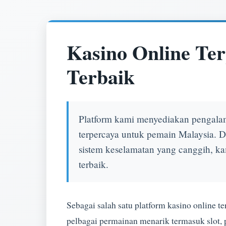
Kasino Online Ter
Terbaik
Platform kami menyediakan pengalam
terpercaya untuk pemain Malaysia. D
sistem keselamatan yang canggih, 
terbaik.
Sebagai salah satu platform kasino online
pelbagai permainan menarik termasuk slot, 