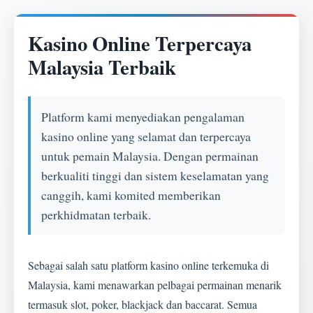
Kasino Online Terpercaya
Malaysia Terbaik
Platform kami menyediakan pengalaman
kasino online yang selamat dan terpercaya
untuk pemain Malaysia. Dengan permainan
berkualiti tinggi dan sistem keselamatan yang
canggih, kami komited memberikan
perkhidmatan terbaik.
Sebagai salah satu platform kasino online terkemuka di
Malaysia, kami menawarkan pelbagai permainan menarik
termasuk slot, poker, blackjack dan baccarat. Semua