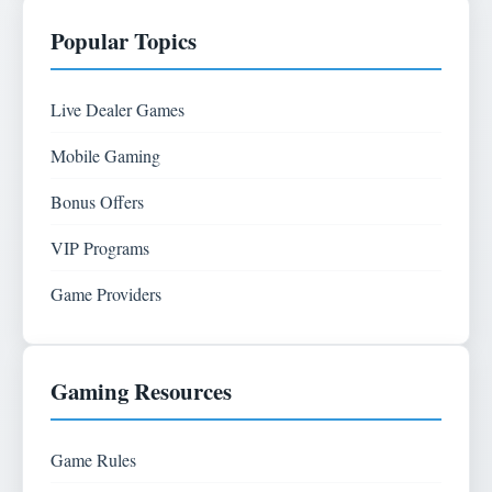
Popular Topics
Live Dealer Games
Mobile Gaming
Bonus Offers
VIP Programs
Game Providers
Gaming Resources
Game Rules