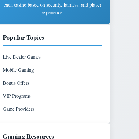
each casino based on security, fairness, and player
experience.
Popular Topics
Live Dealer Games
Mobile Gaming
Bonus Offers
VIP Programs
Game Providers
Gaming Resources