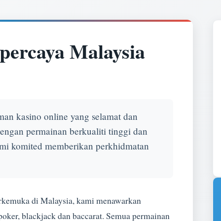
percaya Malaysia
an kasino online yang selamat dan
engan permainan berkualiti tinggi dan
kami komited memberikan perkhidmatan
 terkemuka di Malaysia, kami menawarkan
poker, blackjack dan baccarat. Semua permainan