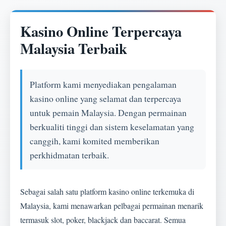
Kasino Online Terpercaya
Malaysia Terbaik
Platform kami menyediakan pengalaman
kasino online yang selamat dan terpercaya
untuk pemain Malaysia. Dengan permainan
berkualiti tinggi dan sistem keselamatan yang
canggih, kami komited memberikan
perkhidmatan terbaik.
Sebagai salah satu platform kasino online terkemuka di
Malaysia, kami menawarkan pelbagai permainan menarik
termasuk slot, poker, blackjack dan baccarat. Semua