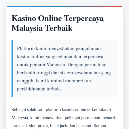
Kasino Online Terpercaya
Malaysia Terbaik
Platform kami menyediakan pengalaman
kasino online yang selamat dan terpercaya
untuk pemain Malaysia. Dengan permainan
berkualiti tinggi dan sistem keselamatan yang
canggih, kami komited memberikan
perkhidmatan terbaik.
Sebagai salah satu platform kasino online terkemuka di
Malaysia, kami menawarkan pelbagai permainan menarik
termasuk slot, poker, blackjack dan baccarat. Semua