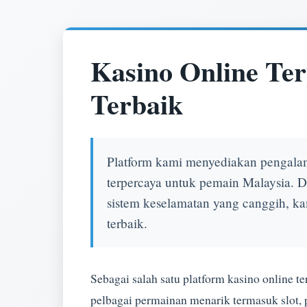
Kasino Online Ter
Terbaik
Platform kami menyediakan pengalam
terpercaya untuk pemain Malaysia. D
sistem keselamatan yang canggih, 
terbaik.
Sebagai salah satu platform kasino online
pelbagai permainan menarik termasuk slot, 