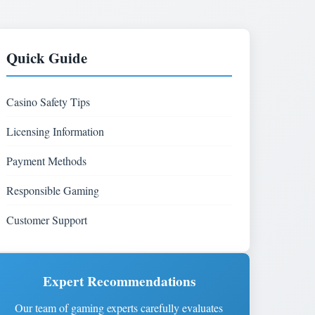
Quick Guide
Casino Safety Tips
Licensing Information
Payment Methods
Responsible Gaming
Customer Support
Expert Recommendations
Our team of gaming experts carefully evaluates