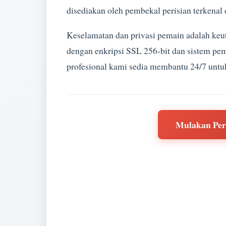
disediakan oleh pembekal perisian terkenal
Keselamatan dan privasi pemain adalah keu
dengan enkripsi SSL 256-bit dan sistem pe
profesional kami sedia membantu 24/7 unt
Mulakan Per