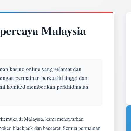
percaya Malaysia
an kasino online yang selamat dan
engan permainan berkualiti tinggi dan
kami komited memberikan perkhidmatan
 terkemuka di Malaysia, kami menawarkan
poker, blackjack dan baccarat. Semua permainan